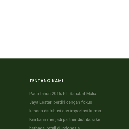
TENTANG KAMI
Pada tahun 2016, PT. Sahabat Mulia
Jaya Lestari berdiri dengan fokus
kepada distribusi dan importasi kurma.
Kini kami menjadi partner distribusi ke
berbagai retail di Indonesia.