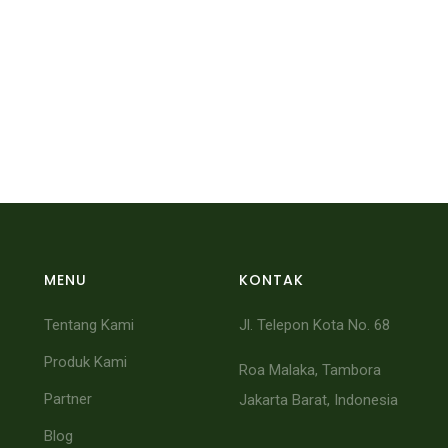
MENU
KONTAK
Tentang Kami
Jl. Telepon Kota No. 68
Produk Kami
Roa Malaka, Tambora
Partner
Jakarta Barat, Indonesia
Blog