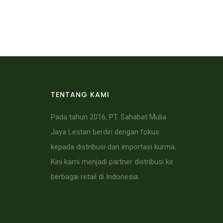
TENTANG KAMI
Pada tahun 2016, PT. Sahabat Mulia
Jaya Lestari berdiri dengan fokus
kepada distribusi dan importasi kurma.
Kini kami menjadi partner distribusi ke
berbagai retail di Indonesia.