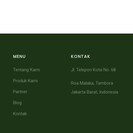
MENU
KONTAK
Tentang Kami
Jl. Telepon Kota No. 68
Produk Kami
Roa Malaka, Tambora
Partner
Jakarta Barat, Indonesia
Blog
Kontak