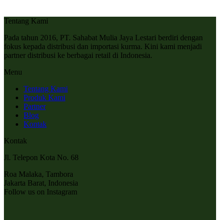
Tentang Kami
Pada tahun 2016, PT. Sahabat Mulia Jaya Lestari berdiri dengan
fokus kepada distribusi dan importasi kurma. Kini kami menjadi
partner distribusi ke berbagai retail di Indonesia.
Menu
Tentang Kami
Produk Kami
Partner
Blog
Kontak
Kontak
Jl. Telepon Kota No. 68
Roa Malaka, Tambora
Jakarta Barat, Indonesia
Follow us on Instagram